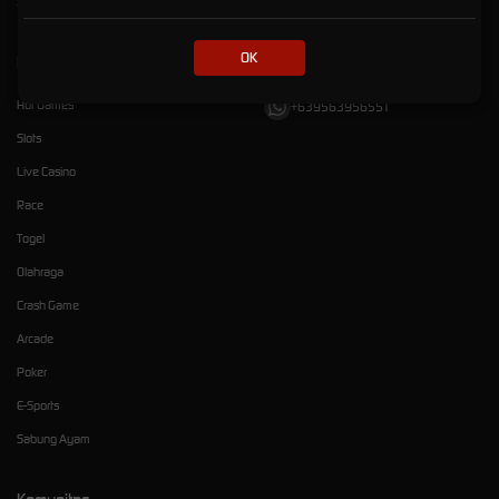
Syarat dan Ketentuan
OK
Kategori
Dukungan
Hot Games
+639563956551
Slots
Live Casino
Race
Togel
Olahraga
Crash Game
Arcade
Poker
E-Sports
Sabung Ayam