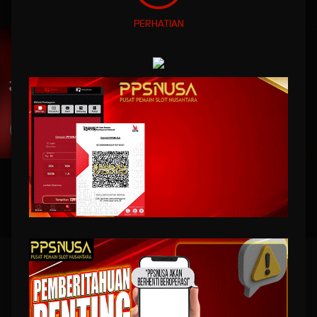
PERHATIAN
UNDUH
PPSNUSA APP
Nikmati berbagai permainan dalam satu
genggaman
UNDUH
PANDUAN INSTALASI
PPSNUSA: Platform Game Online Indonesia Resmi 2026 -
PPS NUSA
PPSNUSA
merupakan platform slot hiburan masa kini yang menghadirkan