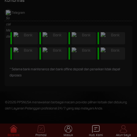
Komunitas
Telegram
* Selama bank maintenance dan bank offline deposit dan penarikan tidak dapat
diproses
©2026 PPSNUSA menawarkan berbagai macam provider pilihan terbaik dan didukung
oleh Layanan Pelanggan profesional 24/7 yang siap melayani Anda.
Beranda
Promosi
Masuk
Hub. Kami
Akun Saya