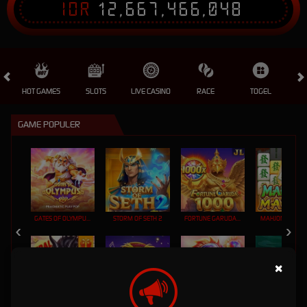
IDR
12,667,466,048
HOT GAMES
SLOTS
LIVE CASINO
RACE
TOGEL
OL
GAME POPULER
GATES OF OLYMPUS POP
STORM OF SETH 2
FORTUNE GARUDA 1000
MAHJONG MAX
×
MAHJONG WINS 3 – BLACK SCATTER
DJ BOOM BOOM
SUPER ELEMENTS 2
MAHJONG WAYS