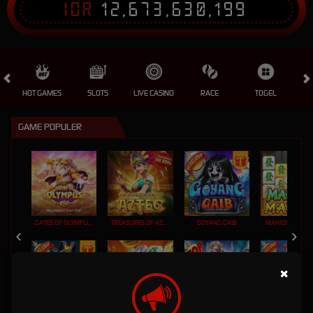
IDR
12,673,630,199
HOT GAMES
SLOTS
LIVE CASINO
RACE
TOGEL
OL
GAME POPULER
GATES OF OLYMPUS POP
TREASURES OF AZTEC
GOYANG GAIB
MAHJONG MAX
×
WUKONG - BLACK SCATTER
MAHJONG WAYS
GATES OF OLYMPUS 1000
PIRATE QUEST 1