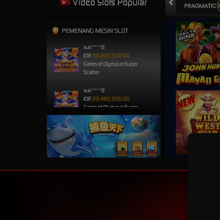
Video Slots Popular
PEMENANG MESIN SLOT
suk****8
IDR
30,200,500.00
Gates of Olympus Super
Scatter
suk****8
IDR
20,480,500.00
Gates of Olympus Super
Scatter
suk****8
IDR
12,982,500.00
Gates of Olympus Super
Scatter
suk****8
IDR
8,394,000.00
Gates of Olympus Super
Scatter