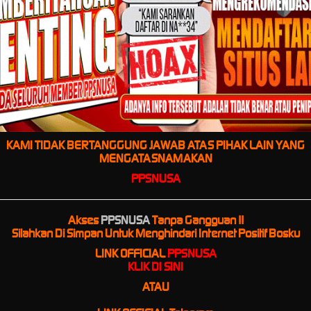
 2026 - PPS NUSA
ghadirkan berbagai pilihan game terlengkap untuk memenuhi kebutuhan para pen
terus diperbarui, PPSNUSA menjadi pilihan banyak pemain yang mencari pengalam
PPSNUSA juga mengutamakan kenyamanan pengguna melalui akses yang cepat dan k
erkembang menjadikan PPSNUSA sebagai platform hiburan digital yang mampu me
KAMI TIDAK BERTANGGUNG JAWAB ATAS PIHAK LAIN YANG
MENGATASNAMAKAN
Kategori
Dukungan
PPSNUSA
Hot Games
+6395
Akses
PPSNUSA
Tanpa Gangguan !!
Slots
Silahkan Di Simpan Untuk Menghindari Internet Positif Bosku
Live Casino
LINK OFFICIAL
PPSNUSA
KLIK DI SINI
Race
ATAU
Togel
Olahraga