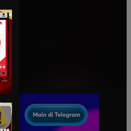
Pindai kode
untuk Und
Android A