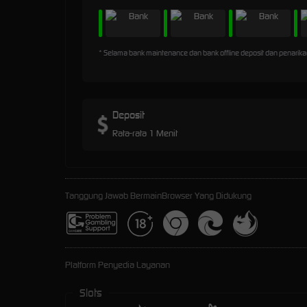
* Selama bank maintenance dan bank offline deposit dan penarikan
Deposit
Rata-rata 1 Menit
Tanggung Jawab Bermain
Browser Yang Didukung
Platform Penyedia Layanan
Slots