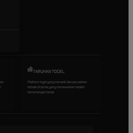
TARUHAN TOGEL
aan
Platform togel yang menarik dari perusahan
e
terbaik di dunia yang menawarkan hadiah
kemenangan besar