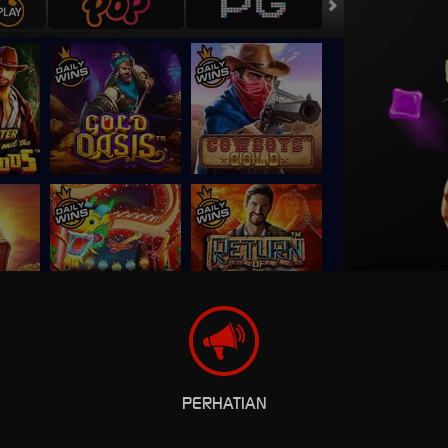
PERHATIAN