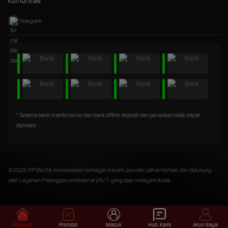
Komunitas
Telegram
* Selama bank maintenance dan bank offline deposit dan penarikan tidak dapat
diproses
©2026 PPSNUSA menawarkan berbagai macam provider pilihan terbaik dan didukung
oleh Layanan Pelanggan profesional 24/7 yang siap melayani Anda.
Beranda
Promosi
Masuk
Hub. Kami
Akun Saya