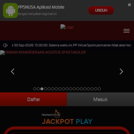
×
PPSNUSA Aplikasi Mobile
UNDUH
Jangan tampilkan lagi hari ini
0 sampai 30-Sep-2026 15.00.00. Selama waktu ini, PP Virtual Sports permainan tidak akan ters
Daftar
Masuk
JACKPOT
PLAY