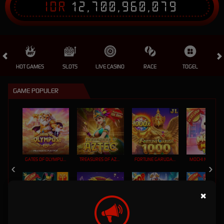
IDR
12,700,960,079
HOT GAMES
SLOTS
LIVE CASINO
RACE
TOGEL
OL
GAME POPULER
GATES OF OLYMPUS POP
TREASURES OF AZTEC
FORTUNE GARUDA 1000
MOCHI MANIA 1
×
WUKONG - BLACK SCATTER
DJ BOOM BOOM
GATES OF OLYMPUS 1000
PIRATE QUEST 1