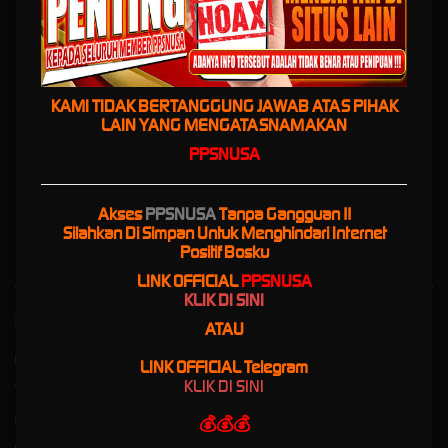
berbagai pilihan game terlengkap untuk memenuhi kebutuhan para
penggemar permainan digital. Dengan tampilan yang modern, navigasi
yang mudah digunakan, serta koleksi permainan yang terus diperbarui,
PPSNUSA menjadi pilihan banyak pemain yang mencari pengalaman
bermain yang praktis dan menghibur dalam satu tempat.
KAMI TIDAK BERTANGGUNG JAWAB ATAS PIHAK
Selain menyediakan beragam jenis permainan online populer, PPSNUSA
LAIN YANG MENGATASNAMAKAN
juga mengutamakan kenyamanan pengguna melalui akses yang cepat dan
PPSNUSA
kompatibel di berbagai perangkat. Kombinasi antara fitur modern, pilihan
game yang beragam, dan layanan yang terus berkembang menjadikan
PPSNUSA sebagai platform hiburan digital yang mampu memberikan
Akses
PPSNUSA
Tanpa Gangguan !!
pengalaman bermain yang lebih seru, menarik, dan sesuai dengan
Silahkan Di Simpan Untuk Menghindari Internet
kebutuhan pemain masa kini.
Positif Bosku
LINK OFFICIAL
PPSNUSA
KLIK DI SINI
Kebijaksanaan
Platform
ATAU
Responsible Gambling
Promosi
LINK OFFICIAL Telegram
KLIK DI SINI
Tentang PPSNUSA
Loyalty
Pusat Bantuan
Referral
💰💰💰