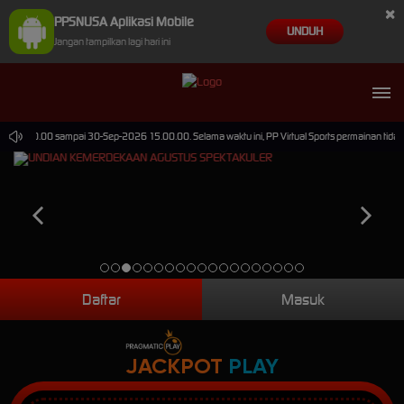
×
PPSNUSA Aplikasi Mobile
UNDUH
Jangan tampilkan lagi hari ini
ari 15.00.00 sampai 30-Sep-2026 15.00.00. Selama waktu ini, PP Virtual Sports permainan tida
Daftar
Masuk
JACKPOT
PLAY